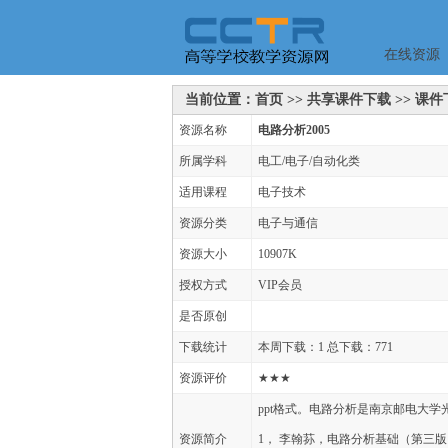
在线资源
当前位置：首页 >> 共享课件下载 >> 课件下
资源名称
电路分析2005
所属学科
电工/电子/自动化类
适用课程
电子技术
资源分类
电子与通信
资源大小
10907K
授权方式
VIP会员
是否原创
下载统计
本周下载：1 总下载：771
资源评价
★★★
ppt格式。电路分析是南京邮电大
资源简介
1， 李翰荪，电路分析基础（第三版