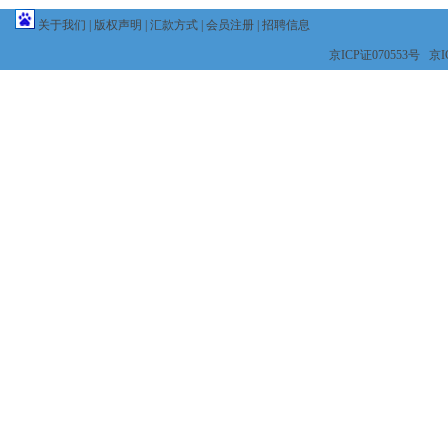
关于我们
|
版权声明
|
汇款方式
|
会员注册
|
招聘信息
京ICP证070553号 京IC