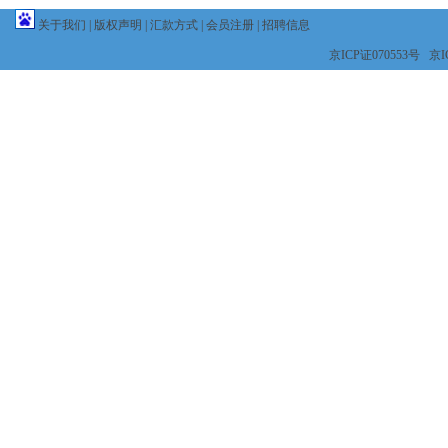
关于我们
|
版权声明
|
汇款方式
|
会员注册
|
招聘信息
京ICP证070553号 京IC