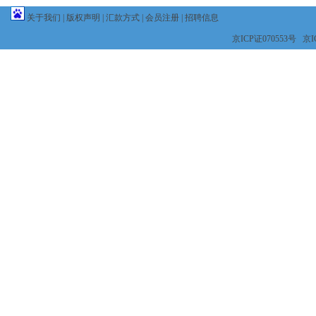
关于我们
|
版权声明
|
汇款方式
|
会员注册
|
招聘信息
京ICP证070553号 京IC