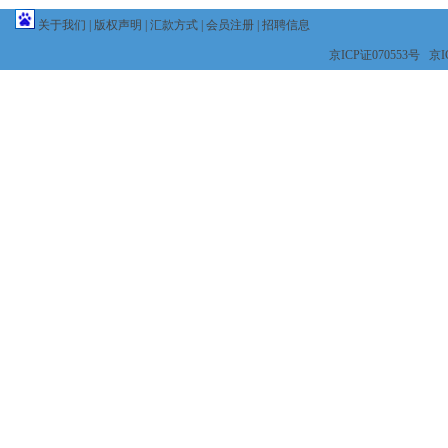
关于我们
|
版权声明
|
汇款方式
|
会员注册
|
招聘信息
京ICP证070553号 京IC