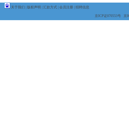
关于我们
|
版权声明
|
汇款方式
|
会员注册
|
招聘信息
京ICP证070553号 京IC