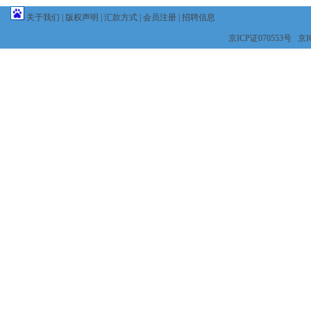
关于我们
|
版权声明
|
汇款方式
|
会员注册
|
招聘信息
京ICP证070553号 京IC